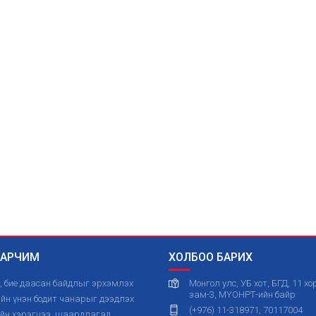
 ЗАРЧИМ
ХОЛБОО БАРИХ
, бие даасан байдлыг эрхэмлэх
Монгол улс, УБ хот, БГД, 11 х
зам-3, МҮОНРТ-ийн байр
н үнэн бодит чанарыг дээдлэх
(+976) 11-318971, 70117004
ийн хэрэгцээ, шаардлагад