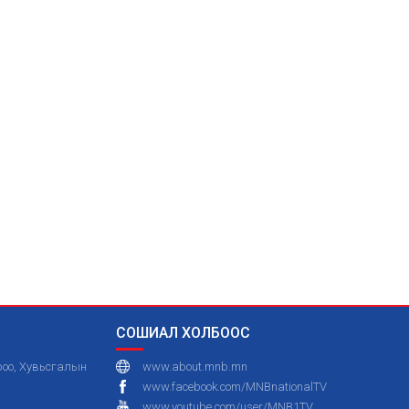
СОШИАЛ ХОЛБООС
ороо, Хувьсгалын
www.about.mnb.mn
www.facebook.com/MNBnationalTV
www.youtube.com/user/MNB1TV