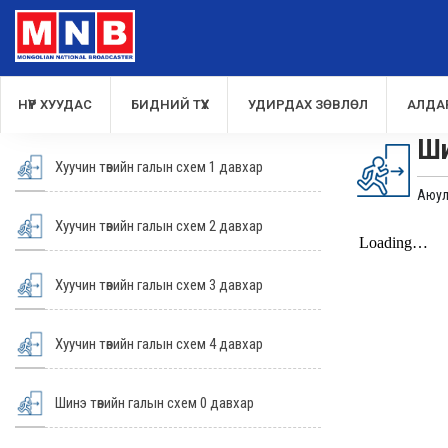
НҮҮР ХУУДАС
БИДНИЙ ТҮҮХ
УДИРДАХ ЗӨВЛӨЛ
АЛДА
Ши
Хуучин төвийн галын схем 1 давхар
Аюул
Хуучин төвийн галын схем 2 давхар
Хуучин төвийн галын схем 3 давхар
Хуучин төвийн галын схем 4 давхар
Шинэ төвийн галын схем 0 давхар