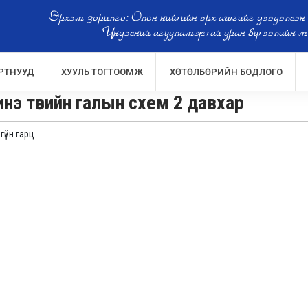
Эрхэм зорилго: Олон нийтийн эрх ашгийг дээдэлсэн
Үндэсний агууламжтай уран бүтээлийн м
РТНУУД
ХУУЛЬ ТОГТООМЖ
ХӨТӨЛБӨРИЙН БОДЛОГО
нэ төвийн галын схем 2 давхар
гүйн гарц