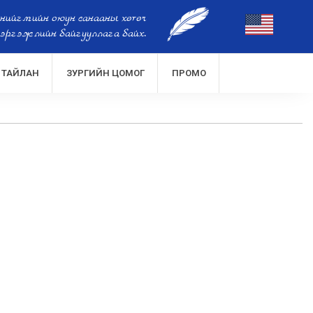
 нийгмийн оюун санааны хөтөч
эргэжлийн байгууллага байх.
ТАЙЛАН
ЗУРГИЙН ЦОМОГ
ПРОМО