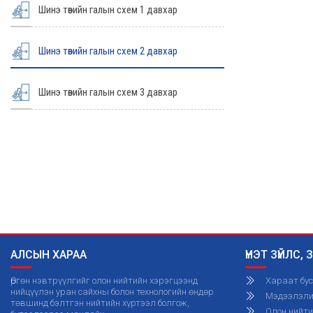
Шинэ төвийн галын схем 1 давхар
Шинэ төвийн галын схем 2 давхар
Шинэ төвийн галын схем 3 давхар
АЛСЫН ХАРАА
ҮНЭТ ЗҮЙЛС,
Өргөн нэвтрүүлгийг олон нийтийн хэрэгцээнд
Хараат бус
нийцүүлэн уран сайхны болон технологийн өндөр
Мэдээлэлий
төвшинд бэлтгэн нийтийн хүртээл болгож,
Олон нийт