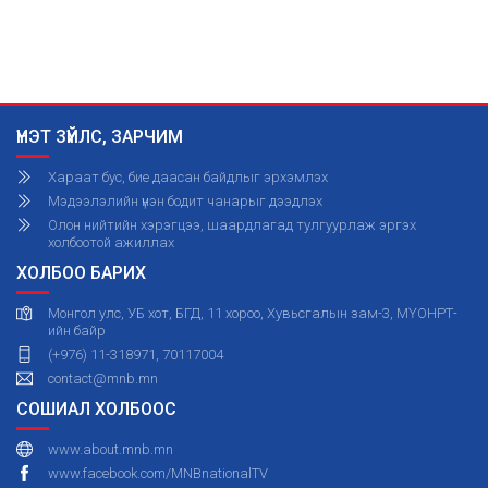
ҮНЭТ ЗҮЙЛС, ЗАРЧИМ
Хараат бус, бие даасан байдлыг эрхэмлэх
Мэдээлэлийн үнэн бодит чанарыг дээдлэх
Олон нийтийн хэрэгцээ, шаардлагад тулгуурлаж эргэх
холбоотой ажиллах
ХОЛБОО БАРИХ
Монгол улс, УБ хот, БГД, 11 хороо, Хувьсгалын зам-3, МҮОНРТ-
ийн байр
(+976) 11-318971, 70117004
contact@mnb.mn
СОШИАЛ ХОЛБООС
www.about.mnb.mn
www.facebook.com/MNBnationalTV