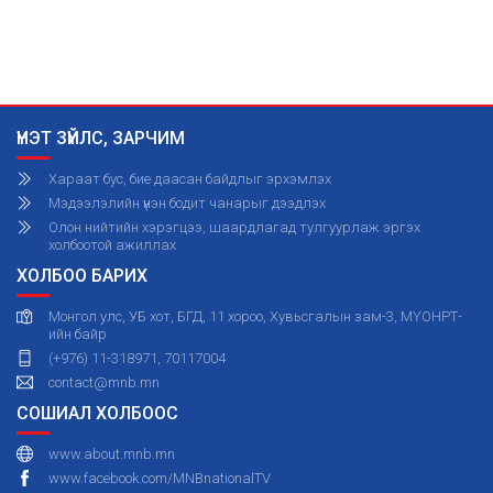
ҮНЭТ ЗҮЙЛС, ЗАРЧИМ
Хараат бус, бие даасан байдлыг эрхэмлэх
Мэдээлэлийн үнэн бодит чанарыг дээдлэх
Олон нийтийн хэрэгцээ, шаардлагад тулгуурлаж эргэх
холбоотой ажиллах
ХОЛБОО БАРИХ
Монгол улс, УБ хот, БГД, 11 хороо, Хувьсгалын зам-3, МҮОНРТ-
ийн байр
(+976) 11-318971, 70117004
contact@mnb.mn
СОШИАЛ ХОЛБООС
www.about.mnb.mn
www.facebook.com/MNBnationalTV