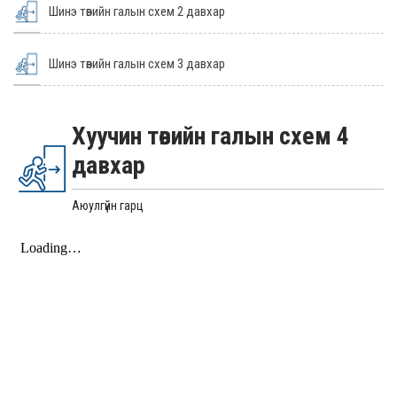
Шинэ төвийн галын схем 2 давхар
Шинэ төвийн галын схем 3 давхар
Хуучин төвийн галын схем 4
давхар
Аюулгүйн гарц