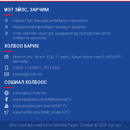
ҮНЭТ ЗҮЙЛС, ЗАРЧИМ
Хараат бус, бие даасан байдлыг эрхэмлэх
Мэдээлэлийн үнэн бодит чанарыг дээдлэх
Олон нийтийн хэрэгцээ, шаардлагад тулгуурлаж эргэх
холбоотой ажиллах
ХОЛБОО БАРИХ
Монгол улс, УБ хот, БГД, 11 хороо, Хувьсгалын зам-3, МҮОНРТ-
ийн байр
(+976) 11-318971, 70117004
contact@mnb.mn
СОШИАЛ ХОЛБООС
www.about.mnb.mn
www.facebook.com/MNBnationalTV
www.youtube.com/user/MNB1TV
www.twitter.com/MNB_UndesniiTV
Монголын Үндэсний Олон Нийтийн Радио Телевиз © 2026. Бүх эрх