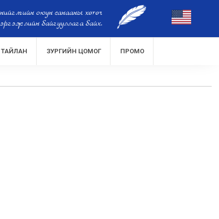
 нийгмийн оюун санааны хөтөч
эргэжлийн байгууллага байх.
ТАЙЛАН
ЗУРГИЙН ЦОМОГ
ПРОМО