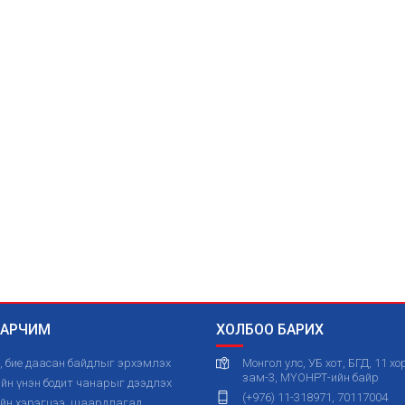
 ЗАРЧИМ
ХОЛБОО БАРИХ
, бие даасан байдлыг эрхэмлэх
Монгол улс, УБ хот, БГД, 11 х
зам-3, МҮОНРТ-ийн байр
н үнэн бодит чанарыг дээдлэх
(+976) 11-318971, 70117004
ийн хэрэгцээ, шаардлагад