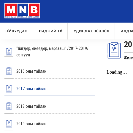
НҮҮР ХУУДАС
БИДНИЙ ТҮҮХ
УДИРДАХ ЗӨВЛӨЛ
АЛДА
20
"Өчигдөр, өнөөдөр, маргааш" /2017-2019/
сэтгүүл
Жили
2016 оны тайлан
2017 оны тайлан
2018 оны тайлан
2019 оны тайлан