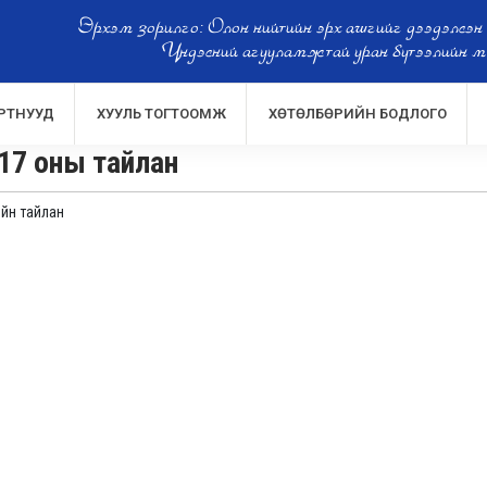
Эрхэм зорилго: Олон нийтийн эрх ашгийг дээдэлсэн
Үндэсний агууламжтай уран бүтээлийн м
РТНУУД
ХУУЛЬ ТОГТООМЖ
ХӨТӨЛБӨРИЙН БОДЛОГО
17 оны тайлан
йн тайлан