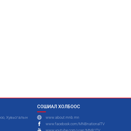
СОШИАЛ ХОЛБООС
ороо, Хувьсгалын
www.about.mnb.mn
www.facebook.com/MNBnationalTV
www.youtube.com/user/MNB1TV