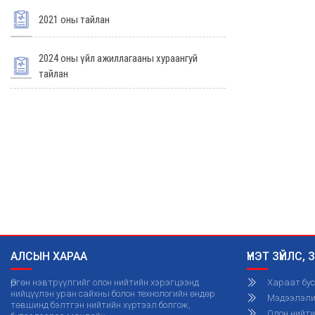
2021 оны тайлан
2024 оны үйл ажиллагааны хураангуй
тайлан
АЛСЫН ХАРАА
ҮНЭТ ЗҮЙЛС,
Өргөн нэвтрүүлгийг олон нийтийн хэрэгцээнд
Хараат бус
нийцүүлэн уран сайхны болон технологийн өндөр
Мэдээлэлий
төвшинд бэлтгэн нийтийн хүртээл болгож,
Олон нийт