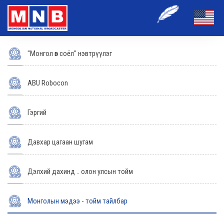
"Монгол өв соёл" нэвтрүүлэг
ABU Robocon
Гэргий
Давхар цагаан шугам
Дэлхий дахинд .. олон улсын тойм
Монголын мэдээ - тойм тайлбар