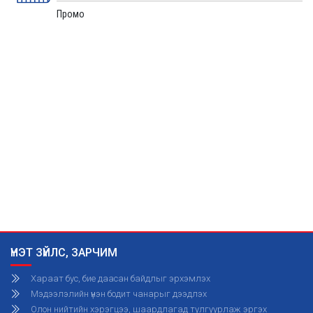
Промо
ҮНЭТ ЗҮЙЛС, ЗАРЧИМ
Хараат бус, бие даасан байдлыг эрхэмлэх
Мэдээлэлийн үнэн бодит чанарыг дээдлэх
Олон нийтийн хэрэгцээ, шаардлагад тулгуурлаж эргэх