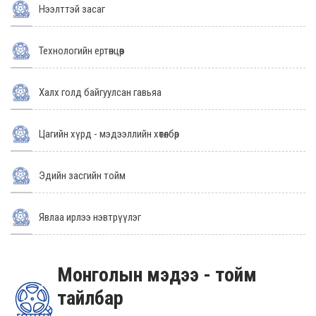
Нээлттэй засаг
Технологийн ертөнцөөр
Халх голд байгуулсан гавьяа
Цагийн хүрд - мэдээллийн хөтөлбөр
Эдийн засгийн тойм
Явлаа ирлээ нэвтрүүлэг
Монголын мэдээ - тойм
тайлбар