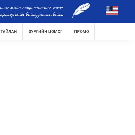
 нийгмийн оюун санааны хөтөч
эргэжлийн байгууллага байх.
ТАЙЛАН
ЗУРГИЙН ЦОМОГ
ПРОМО