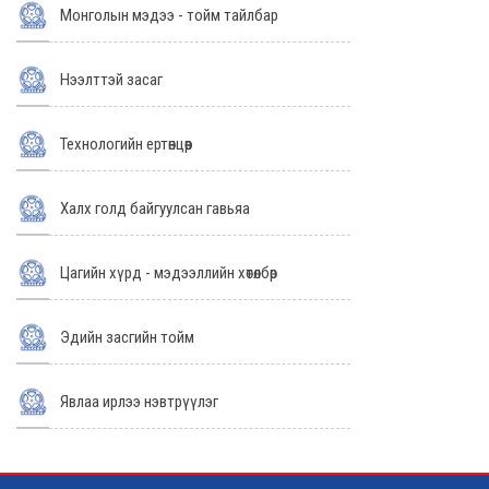
Монголын мэдээ - тойм тайлбар
Нээлттэй засаг
Технологийн ертөнцөөр
Халх голд байгуулсан гавьяа
Цагийн хүрд - мэдээллийн хөтөлбөр
Эдийн засгийн тойм
Явлаа ирлээ нэвтрүүлэг