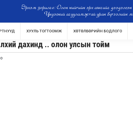
Эрхэм зорилго: Олон нийтийн эрх ашгийг дээдэлсэн
Үндэсний агууламжтай уран бүтээлийн м
РТНУУД
ХУУЛЬ ТОГТООМЖ
ХӨТӨЛБӨРИЙН БОДЛОГО
лхий дахинд .. олон улсын тойм
мо