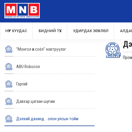
НҮҮР ХУУДАС
БИДНИЙ ТҮҮХ
УДИРДАХ ЗӨВЛӨЛ
АЛДА
Дэ
"Монгол өв соёл" нэвтрүүлэг
Про
ABU Robocon
Гэргий
Давхар цагаан шугам
Дэлхий дахинд .. олон улсын тойм