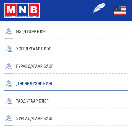
НЭГДҮГЭЭР БҮЛЭГ
ХОЁРДУГААР БҮЛЭГ
ГУРАВДУГААР БҮЛЭГ
ДӨРӨВДҮГЭЭР БҮЛЭГ
ТАВДУГААР БҮЛЭГ
ЗУРГАДУГААР БҮЛЭГ