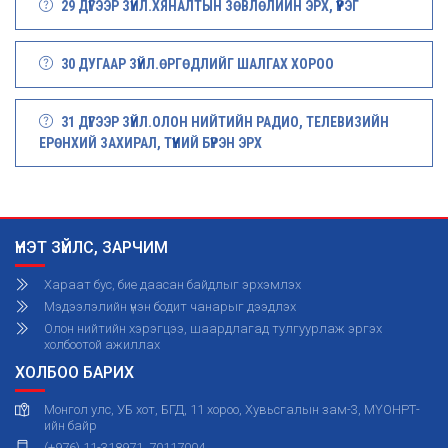
29 ДҮГЭЭР ЗҮЙЛ.ХЯНАЛТЫН ЗӨВЛӨЛИЙН ЭРХ, ҮҮРЭГ
30 ДУГААР ЗҮЙЛ.ӨРГӨДЛИЙГ ШАЛГАХ ХОРОО
31 ДҮГЭЭР ЗҮЙЛ.ОЛОН НИЙТИЙН РАДИО, ТЕЛЕВИЗИЙН
ЕРӨНХИЙ ЗАХИРАЛ, ТҮҮНИЙ БҮРЭН ЭРХ
ҮНЭТ ЗҮЙЛС, ЗАРЧИМ
Хараат бус, бие даасан байдлыг эрхэмлэх
Мэдээлэлийн үнэн бодит чанарыг дээдлэх
Олон нийтийн хэрэгцээ, шаардлагад тулгуурлаж эргэх
холбоотой ажиллах
ХОЛБОО БАРИХ
Монгол улс, УБ хот, БГД, 11 хороо, Хувьсгалын зам-3, МҮОНРТ-
ийн байр
(+976) 11-318971, 70117004