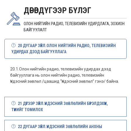
ДӨРӨВДҮГЭЭР БҮЛЭГ
ОЛОН НИЙТИЙН РАДИО, ТЕЛЕВИЗИЙН УДИРДЛАГА, ЗОХИОН
БАЙГУУЛАЛТ
20 ДУГААР ЗҮЙЛ.ОЛОН НИЙТИЙН РАДИО, ТЕЛЕВИЗИЙН
УДИРДАХ ДЭЭД БАЙГУУЛЛАГА
20.1.Олон нийтийн радио, телевизийн удирдах дээд
байгууллага нь олон нийтийн радио, телевизийн
Үндэсний зөвлөл /цаашид “Үндэсний зөвлөл” гэнэ/ байна.
21 ДҮГЭЭР ЗҮЙЛ.ҮНДЭСНИЙ ЗӨВЛӨЛИЙН БҮРЭЛДЭХҮҮН,
ТҮҮНИЙГ ТОМИЛОХ
22 ДУГААР ЗҮЙЛ.ҮНДЭСНИЙ ЗӨВЛӨЛИЙН АНХНЫ